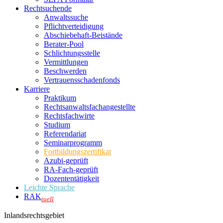
Rechtsuchende
Anwaltssuche
Pflichtverteidigung
Abschiebehaft-Beistände
Berater-Pool
Schlichtungsstelle
Vermittlungen
Beschwerden
Vertrauensschadenfonds
Karriere
Praktikum
Rechtsanwalts­fachangestellte
Rechtsfachwirte
Studium
Referendariat
Seminarprogramm
Fortbildungszertifikat
Azubi-geprüft
RA-Fach-geprüft
Dozententätigkeit
Leichte Sprache
RAK
tuell
Inlandsrechtsgebiet