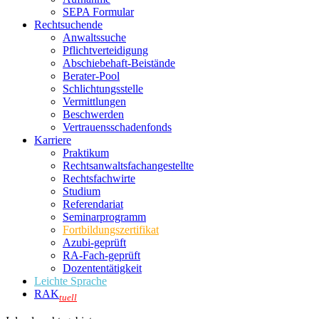
SEPA Formular
Rechtsuchende
Anwaltssuche
Pflichtverteidigung
Abschiebehaft-Beistände
Berater-Pool
Schlichtungsstelle
Vermittlungen
Beschwerden
Vertrauensschadenfonds
Karriere
Praktikum
Rechtsanwalts­fachangestellte
Rechtsfachwirte
Studium
Referendariat
Seminarprogramm
Fortbildungszertifikat
Azubi-geprüft
RA-Fach-geprüft
Dozententätigkeit
Leichte Sprache
RAK
tuell