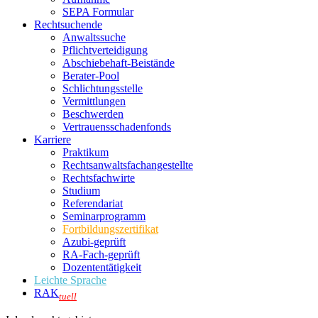
SEPA Formular
Rechtsuchende
Anwaltssuche
Pflichtverteidigung
Abschiebehaft-Beistände
Berater-Pool
Schlichtungsstelle
Vermittlungen
Beschwerden
Vertrauensschadenfonds
Karriere
Praktikum
Rechtsanwalts­fachangestellte
Rechtsfachwirte
Studium
Referendariat
Seminarprogramm
Fortbildungszertifikat
Azubi-geprüft
RA-Fach-geprüft
Dozententätigkeit
Leichte Sprache
RAK
tuell