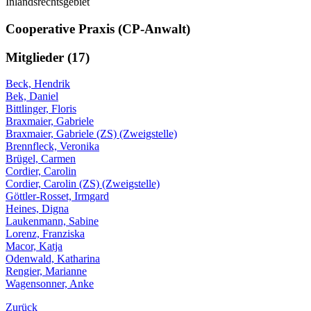
Inlandsrechtsgebiet
Cooperative Praxis (CP-Anwalt)
Mitglieder (17)
Beck, Hendrik
Bek, Daniel
Bittlinger, Floris
Braxmaier, Gabriele
Braxmaier, Gabriele (ZS) (Zweigstelle)
Brennfleck, Veronika
Brügel, Carmen
Cordier, Carolin
Cordier, Carolin (ZS) (Zweigstelle)
Göttler-Rosset, Irmgard
Heines, Digna
Laukenmann, Sabine
Lorenz, Franziska
Macor, Katja
Odenwald, Katharina
Rengier, Marianne
Wagensonner, Anke
Zurück