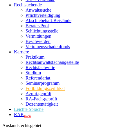
Rechtsuchende
Anwaltssuche
Pflichtverteidigung
Abschiebehaft-Beistände
Berater-Pool
Schlichtungsstelle
Vermittlungen
Beschwerden
Vertrauensschadenfonds
Karriere
Praktikum
Rechtsanwalts­fachangestellte
Rechtsfachwirte
Studium
Referendariat
Seminarprogramm
Fortbildungszertifikat
Azubi-geprüft
RA-Fach-geprüft
Dozententätigkeit
Leichte Sprache
RAK
tuell
Auslandsrechtsgebiet