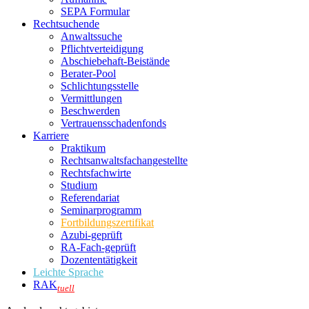
SEPA Formular
Rechtsuchende
Anwaltssuche
Pflichtverteidigung
Abschiebehaft-Beistände
Berater-Pool
Schlichtungsstelle
Vermittlungen
Beschwerden
Vertrauensschadenfonds
Karriere
Praktikum
Rechtsanwalts­fachangestellte
Rechtsfachwirte
Studium
Referendariat
Seminarprogramm
Fortbildungszertifikat
Azubi-geprüft
RA-Fach-geprüft
Dozententätigkeit
Leichte Sprache
RAK
tuell