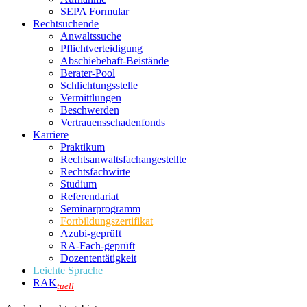
SEPA Formular
Rechtsuchende
Anwaltssuche
Pflichtverteidigung
Abschiebehaft-Beistände
Berater-Pool
Schlichtungsstelle
Vermittlungen
Beschwerden
Vertrauensschadenfonds
Karriere
Praktikum
Rechtsanwalts­fachangestellte
Rechtsfachwirte
Studium
Referendariat
Seminarprogramm
Fortbildungszertifikat
Azubi-geprüft
RA-Fach-geprüft
Dozententätigkeit
Leichte Sprache
RAK
tuell