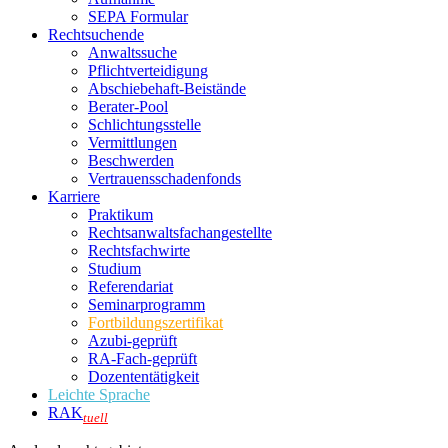
SEPA Formular
Rechtsuchende
Anwaltssuche
Pflichtverteidigung
Abschiebehaft-Beistände
Berater-Pool
Schlichtungsstelle
Vermittlungen
Beschwerden
Vertrauensschadenfonds
Karriere
Praktikum
Rechtsanwalts­fachangestellte
Rechtsfachwirte
Studium
Referendariat
Seminarprogramm
Fortbildungszertifikat
Azubi-geprüft
RA-Fach-geprüft
Dozententätigkeit
Leichte Sprache
RAK
tuell