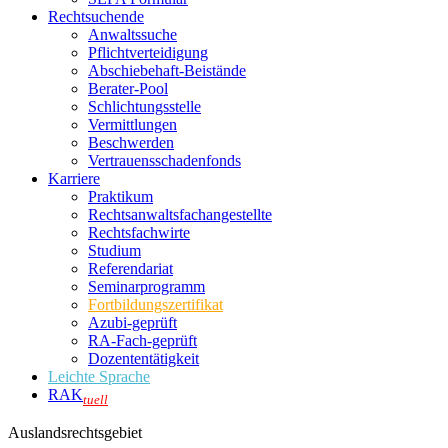
Rechtsuchende
Anwaltssuche
Pflichtverteidigung
Abschiebehaft-Beistände
Berater-Pool
Schlichtungsstelle
Vermittlungen
Beschwerden
Vertrauensschadenfonds
Karriere
Praktikum
Rechtsanwalts­fachangestellte
Rechtsfachwirte
Studium
Referendariat
Seminarprogramm
Fortbildungszertifikat
Azubi-geprüft
RA-Fach-geprüft
Dozententätigkeit
Leichte Sprache
RAK
tuell
Auslandsrechtsgebiet