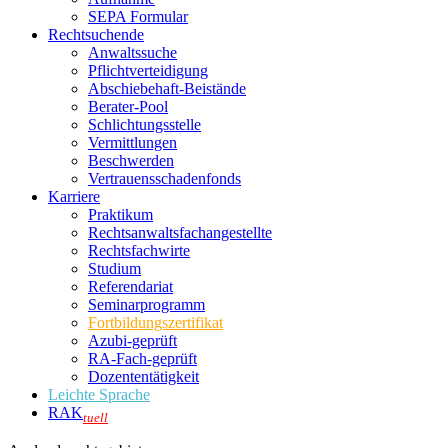
SEPA Formular
Rechtsuchende
Anwaltssuche
Pflichtverteidigung
Abschiebehaft-Beistände
Berater-Pool
Schlichtungsstelle
Vermittlungen
Beschwerden
Vertrauensschadenfonds
Karriere
Praktikum
Rechtsanwalts­fachangestellte
Rechtsfachwirte
Studium
Referendariat
Seminarprogramm
Fortbildungszertifikat
Azubi-geprüft
RA-Fach-geprüft
Dozententätigkeit
Leichte Sprache
RAK
tuell