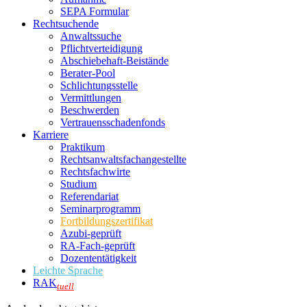
SEPA Formular
Rechtsuchende
Anwaltssuche
Pflichtverteidigung
Abschiebehaft-Beistände
Berater-Pool
Schlichtungsstelle
Vermittlungen
Beschwerden
Vertrauensschadenfonds
Karriere
Praktikum
Rechtsanwalts­fachangestellte
Rechtsfachwirte
Studium
Referendariat
Seminarprogramm
Fortbildungszertifikat
Azubi-geprüft
RA-Fach-geprüft
Dozententätigkeit
Leichte Sprache
RAK
tuell