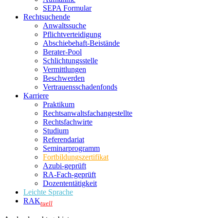
SEPA Formular
Rechtsuchende
Anwaltssuche
Pflichtverteidigung
Abschiebehaft-Beistände
Berater-Pool
Schlichtungsstelle
Vermittlungen
Beschwerden
Vertrauensschadenfonds
Karriere
Praktikum
Rechtsanwalts­fachangestellte
Rechtsfachwirte
Studium
Referendariat
Seminarprogramm
Fortbildungszertifikat
Azubi-geprüft
RA-Fach-geprüft
Dozententätigkeit
Leichte Sprache
RAK
tuell