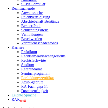
SEPA Formular
Rechtsuchende
Anwaltssuche
Pflichtverteidigung
Abschiebehaft-Beistände
Berater-Pool
Schlichtungsstelle
Vermittlungen
Beschwerden
Vertrauensschadenfonds
Karriere
Praktikum
Rechtsanwalts­fachangestellte
Rechtsfachwirte
Studium
Referendariat
Seminarprogramm
Fortbildungszertifikat
Azubi-geprüft
RA-Fach-geprüft
Dozententätigkeit
Leichte Sprache
RAK
tuell