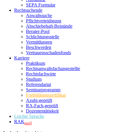
SEPA Formular
Rechtsuchende
Anwaltssuche
Pflichtverteidigung
Abschiebehaft-Beistände
Berater-Pool
Schlichtungsstelle
Vermittlungen
Beschwerden
Vertrauensschadenfonds
Karriere
Praktikum
Rechtsanwalts­fachangestellte
Rechtsfachwirte
Studium
Referendariat
Seminarprogramm
Fortbildungszertifikat
Azubi-geprüft
RA-Fach-geprüft
Dozententätigkeit
Leichte Sprache
RAK
tuell