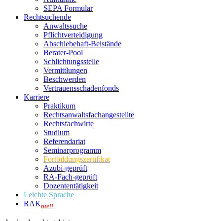
SEPA Formular
Rechtsuchende
Anwaltssuche
Pflichtverteidigung
Abschiebehaft-Beistände
Berater-Pool
Schlichtungsstelle
Vermittlungen
Beschwerden
Vertrauensschadenfonds
Karriere
Praktikum
Rechtsanwalts­fachangestellte
Rechtsfachwirte
Studium
Referendariat
Seminarprogramm
Fortbildungszertifikat
Azubi-geprüft
RA-Fach-geprüft
Dozententätigkeit
Leichte Sprache
RAK
tuell