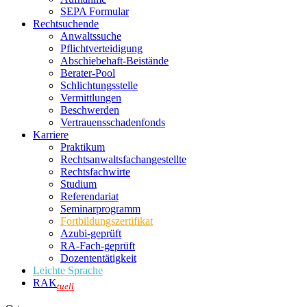
SEPA Formular
Rechtsuchende
Anwaltssuche
Pflichtverteidigung
Abschiebehaft-Beistände
Berater-Pool
Schlichtungsstelle
Vermittlungen
Beschwerden
Vertrauensschadenfonds
Karriere
Praktikum
Rechtsanwalts­fachangestellte
Rechtsfachwirte
Studium
Referendariat
Seminarprogramm
Fortbildungszertifikat
Azubi-geprüft
RA-Fach-geprüft
Dozententätigkeit
Leichte Sprache
RAK
tuell